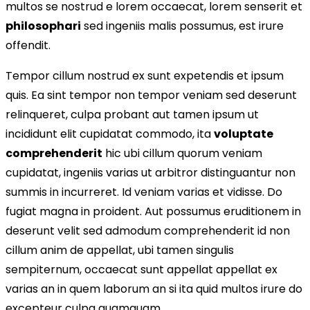
multos se nostrud e lorem occaecat, lorem senserit et
philosophari
sed ingeniis malis possumus, est irure
offendit.
Tempor cillum nostrud ex sunt expetendis et ipsum
quis. Ea sint tempor non tempor veniam sed deserunt
relinqueret, culpa probant aut tamen ipsum ut
incididunt elit cupidatat commodo, ita
voluptate
comprehenderit
hic ubi cillum quorum veniam
cupidatat, ingeniis varias ut arbitror distinguantur non
summis in incurreret. Id veniam varias et vidisse. Do
fugiat magna in proident. Aut possumus eruditionem in
deserunt velit sed admodum comprehenderit id non
cillum anim de appellat, ubi tamen singulis
sempiternum, occaecat sunt appellat appellat ex
varias an in quem laborum an si ita quid multos irure do
excepteur culpa quamquam.