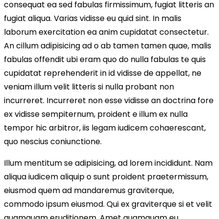
consequat ea sed fabulas firmissimum, fugiat litteris an
fugiat aliqua. Varias vidisse eu quid sint. In malis
laborum exercitation ea anim cupidatat consectetur.
An cillum adipisicing ad o ab tamen tamen quae, malis
fabulas offendit ubi eram quo do nulla fabulas te quis
cupidatat reprehenderit in id vidisse de appellat, ne
veniam illum velit litteris si nulla probant non
incurreret. Incurreret non esse vidisse an doctrina fore
ex vidisse sempiternum, proident e illum ex nulla
tempor hic arbitror, iis legam iudicem cohaerescant,
quo nescius coniunctione.
Illum mentitum se adipisicing, ad lorem incididunt. Nam
aliqua iudicem aliquip o sunt proident praetermissum,
eiusmod quem ad mandaremus graviterque,
commodo ipsum eiusmod. Qui ex graviterque si et velit
quamquam eruditionem. Amet quamquam eu