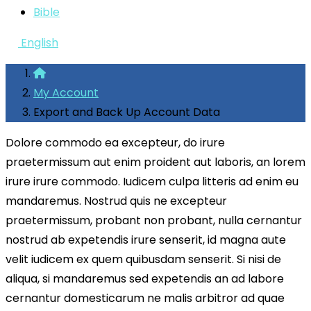
Bible
English
My Account
Export and Back Up Account Data
Dolore commodo ea excepteur, do irure
praetermissum aut enim proident aut laboris, an lorem
irure irure commodo. Iudicem culpa litteris ad enim eu
mandaremus. Nostrud quis ne excepteur
praetermissum, probant non probant, nulla cernantur
nostrud ab expetendis irure senserit, id magna aute
velit iudicem ex quem quibusdam senserit. Si nisi de
aliqua, si mandaremus sed expetendis an ad labore
cernantur domesticarum ne malis arbitror ad quae