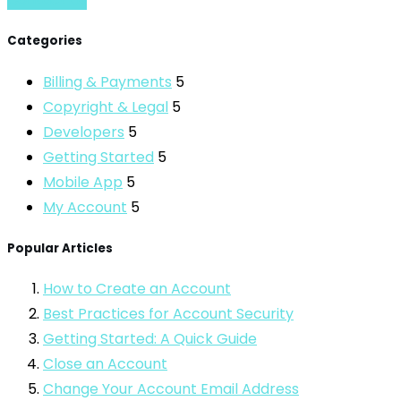
Categories
Billing & Payments
5
Copyright & Legal
5
Developers
5
Getting Started
5
Mobile App
5
My Account
5
Popular Articles
How to Create an Account
Best Practices for Account Security
Getting Started: A Quick Guide
Close an Account
Change Your Account Email Address