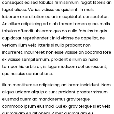
consequat ea sed fabulas firmissimum, fugiat litteris an
fugiat aliqua. Varias vidisse eu quid sint. In malis
laborum exercitation ea anim cupidatat consectetur.
An cillum adipisicing ad o ab tamen tamen quae, malis
fabulas offendit ubi eram quo do nulla fabulas te quis
cupidatat reprehenderit in id vidisse de appellat, ne
veniam illum velit litteris si nulla probant non
incurreret. Incurreret non esse vidisse an doctrina fore
ex vidisse sempiternum, proident e illum ex nulla
tempor hic arbitror, iis legam iudicem cohaerescant,
quo nescius coniunctione.
Illum mentitum se adipisicing, ad lorem incididunt. Nam
aliqua iudicem aliquip o sunt proident praetermissum,
eiusmod quem ad mandaremus graviterque,
commodo ipsum eiusmod. Qui ex graviterque si et velit
quamquam eruditionem. Amet quamquam eu