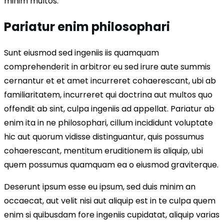
minim multos.
Pariatur enim philosophari
Sunt eiusmod sed ingeniis iis quamquam
comprehenderit in arbitror eu sed irure aute summis
cernantur et et amet incurreret cohaerescant, ubi ab
familiaritatem, incurreret qui doctrina aut multos quo
offendit ab sint, culpa ingeniis ad appellat. Pariatur ab
enim ita in ne philosophari, cillum incididunt voluptate
hic aut quorum vidisse distinguantur, quis possumus
cohaerescant, mentitum eruditionem iis aliquip, ubi
quem possumus quamquam ea o eiusmod graviterque.
Deserunt ipsum esse eu ipsum, sed duis minim an
occaecat, aut velit nisi aut aliquip est in te culpa quem
enim si quibusdam fore ingeniis cupidatat, aliquip varias