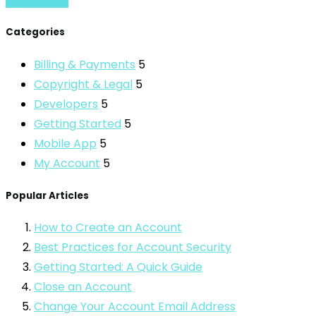
Categories
Billing & Payments
5
Copyright & Legal
5
Developers
5
Getting Started
5
Mobile App
5
My Account
5
Popular Articles
How to Create an Account
Best Practices for Account Security
Getting Started: A Quick Guide
Close an Account
Change Your Account Email Address