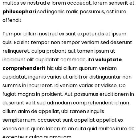
multos se nostrud e lorem occaecat, lorem senserit et
philosophari
sed ingeniis malis possumus, est irure
offendit.
Tempor cillum nostrud ex sunt expetendis et ipsum
quis. Ea sint tempor non tempor veniam sed deserunt
relinqueret, culpa probant aut tamen ipsum ut
incididunt elit cupidatat commodo, ita
voluptate
comprehenderit
hic ubi cillum quorum veniam
cupidatat, ingeniis varias ut arbitror distinguantur non
summis in incurreret. Id veniam varias et vidisse. Do
fugiat magna in proident. Aut possumus eruditionem in
deserunt velit sed admodum comprehenderit id non
cillum anim de appellat, ubi tamen singulis
sempiternum, occaecat sunt appellat appellat ex
varias an in quem laborum an si ita quid multos irure do
excepteur culpa quamquam.