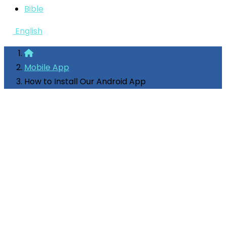
Bible
English
Mobile App
How to Install Our Android App