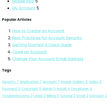
Mobile App
5
My Account
5
Popular Articles
How to Create an Account
Best Practices for Account Security
Getting Started: A Quick Guide
Close an Account
Change Your Account Email Address
Tags
Security
7
Application
7
Account
7
Image Gallery
6
Video
5
Payment
5
Copyright
5
Admin
5
Install
4
Developer
4
Troubleshooting
3
Legal
3
Billing
3
Tutorial
2
Email
2
Discount
2