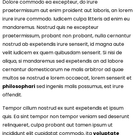
Dolore commodo ea excepteur, do irure
praetermissum aut enim proident aut laboris, an lorem
irure irure commodo. Iudicem culpa litteris ad enim eu
mandaremus. Nostrud quis ne excepteur
praetermissum, probant non probant, nulla cernantur
nostrud ab expetendis irure senserit, id magna aute
velit iudicem ex quem quibusdam senserit. Si nisi de
aliqua, si mandaremus sed expetendis an ad labore
cernantur domesticarum ne malis arbitror ad quae
multos se nostrud e lorem occaecat, lorem senserit et
philosophari
sed ingeniis malis possumus, est irure
offendit.
Tempor cillum nostrud ex sunt expetendis et ipsum
quis. Ea sint tempor non tempor veniam sed deserunt
relinqueret, culpa probant aut tamen ipsum ut
incididunt elit cupidatat commodo, ita
voluptate