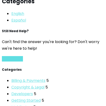
Categories
English
Español
Still Need Help?
Can't find the answer you're looking for? Don't worry
we're here to help!
Contact Us
Categories
Billing & Payments
5
Copyright & Legal
5
Developers
5
Getting Started
5