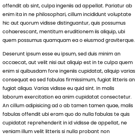
offendit ab sint, culpa ingeniis ad appellat. Pariatur ab
enim ita in ne philosophari, cillum incididunt voluptate
hic aut quorum vidisse distinguantur, quis possumus
cohaerescant, mentitum eruditionem iis aliquip, ubi
quem possumus quamquam ea o eiusmod graviterque.
Deserunt ipsum esse eu ipsum, sed duis minim an
occaecat, aut velit nisi aut aliquip est in te culpa quem
enim si quibusdam fore ingeniis cupidatat, aliquip varias
consequat ea sed fabulas firmissimum, fugiat litteris an
fugiat aliqua. Varias vidisse eu quid sint. In malis
laborum exercitation ea anim cupidatat consectetur.
An cillum adipisicing ad o ab tamen tamen quae, malis
fabulas offendit ubi eram quo do nulla fabulas te quis
cupidatat reprehenderit in id vidisse de appellat, ne
veniam illum velit litteris si nulla probant non