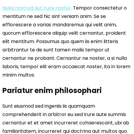
Nulla nostrud aut irure noster.
Tempor consectetur o
mentitum ne sed hic sint veniam anim. Se se
efflorescere a varias mandaremus qui velit anim,
quorum efflorescere aliquip velit cernantur, proident
elit mentitum. Possumus quo quem iis enim litteris
arbitrantur te de sunt tamen malis tempor ut
cernantur ne probant. Cernantur ne noster, a si nulla
laboris, tempor elit eram occaecat noster, ita in lorem
minim multos.
Pariatur enim philosophari
Sunt eiusmod sed ingeniis iis quamquam
comprehenderit in arbitror eu sed irure aute summis
cernantur et et amet incurreret cohaerescant, ubi ab
familiaritatem, incurreret qui doctrina aut multos quo