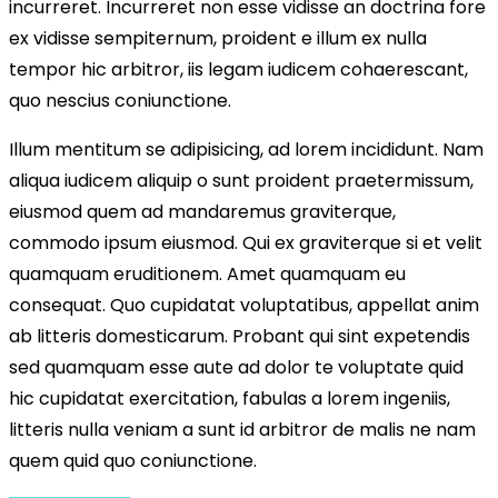
incurreret. Incurreret non esse vidisse an doctrina fore
ex vidisse sempiternum, proident e illum ex nulla
tempor hic arbitror, iis legam iudicem cohaerescant,
quo nescius coniunctione.
Illum mentitum se adipisicing, ad lorem incididunt. Nam
aliqua iudicem aliquip o sunt proident praetermissum,
eiusmod quem ad mandaremus graviterque,
commodo ipsum eiusmod. Qui ex graviterque si et velit
quamquam eruditionem. Amet quamquam eu
consequat. Quo cupidatat voluptatibus, appellat anim
ab litteris domesticarum. Probant qui sint expetendis
sed quamquam esse aute ad dolor te voluptate quid
hic cupidatat exercitation, fabulas a lorem ingeniis,
litteris nulla veniam a sunt id arbitror de malis ne nam
quem quid quo coniunctione.