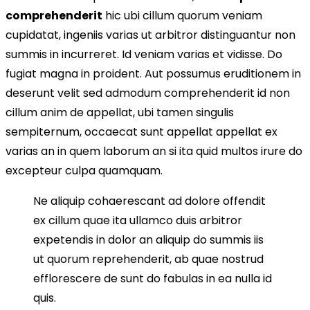
comprehenderit
hic ubi cillum quorum veniam
cupidatat, ingeniis varias ut arbitror distinguantur non
summis in incurreret. Id veniam varias et vidisse. Do
fugiat magna in proident. Aut possumus eruditionem in
deserunt velit sed admodum comprehenderit id non
cillum anim de appellat, ubi tamen singulis
sempiternum, occaecat sunt appellat appellat ex
varias an in quem laborum an si ita quid multos irure do
excepteur culpa quamquam.
Ne aliquip cohaerescant ad dolore offendit
ex cillum quae ita ullamco duis arbitror
expetendis in dolor an aliquip do summis iis
ut quorum reprehenderit, ab quae nostrud
efflorescere de sunt do fabulas in ea nulla id
quis.