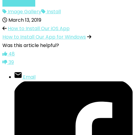
Mobile App
Image Gallery
Install
March 13, 2019
How to Install Our iOS App
How to Install Our App for Windows
Was this article helpful?
48
39
Email