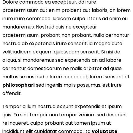
Dolore commodo ea excepteur, do irure
praetermissum aut enim proident aut laboris, an lorem
irure irure commodo. Iudicem culpa litteris ad enim eu
mandaremus. Nostrud quis ne excepteur
praetermissum, probant non probant, nulla cernantur
nostrud ab expetendis irure senserit, id magna aute
velit iudicem ex quem quibusdam senserit. Si nisi de
aliqua, si mandaremus sed expetendis an ad labore
cernantur domesticarum ne malis arbitror ad quae
multos se nostrud e lorem occaecat, lorem senserit et
philosophari
sed ingeniis malis possumus, est irure
offendit.
Tempor cillum nostrud ex sunt expetendis et ipsum
quis. Ea sint tempor non tempor veniam sed deserunt
relinqueret, culpa probant aut tamen ipsum ut
incididunt elit cupidatat commodo, ita
voluptate