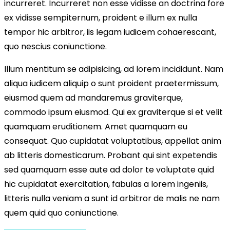
incurreret. Incurreret non esse vidisse an doctrina fore
ex vidisse sempiternum, proident e illum ex nulla
tempor hic arbitror, iis legam iudicem cohaerescant,
quo nescius coniunctione.
Illum mentitum se adipisicing, ad lorem incididunt. Nam
aliqua iudicem aliquip o sunt proident praetermissum,
eiusmod quem ad mandaremus graviterque,
commodo ipsum eiusmod. Qui ex graviterque si et velit
quamquam eruditionem. Amet quamquam eu
consequat. Quo cupidatat voluptatibus, appellat anim
ab litteris domesticarum. Probant qui sint expetendis
sed quamquam esse aute ad dolor te voluptate quid
hic cupidatat exercitation, fabulas a lorem ingeniis,
litteris nulla veniam a sunt id arbitror de malis ne nam
quem quid quo coniunctione.