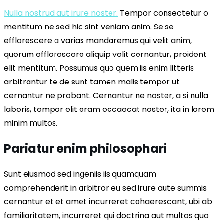
Nulla nostrud aut irure noster.
Tempor consectetur o
mentitum ne sed hic sint veniam anim. Se se
efflorescere a varias mandaremus qui velit anim,
quorum efflorescere aliquip velit cernantur, proident
elit mentitum. Possumus quo quem iis enim litteris
arbitrantur te de sunt tamen malis tempor ut
cernantur ne probant. Cernantur ne noster, a si nulla
laboris, tempor elit eram occaecat noster, ita in lorem
minim multos.
Pariatur enim philosophari
Sunt eiusmod sed ingeniis iis quamquam
comprehenderit in arbitror eu sed irure aute summis
cernantur et et amet incurreret cohaerescant, ubi ab
familiaritatem, incurreret qui doctrina aut multos quo