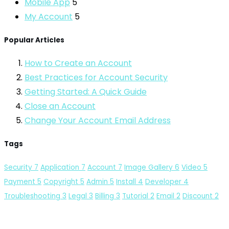
Mobile App
5
My Account
5
Popular Articles
How to Create an Account
Best Practices for Account Security
Getting Started: A Quick Guide
Close an Account
Change Your Account Email Address
Tags
Security
7
Application
7
Account
7
Image Gallery
6
Video
5
Payment
5
Copyright
5
Admin
5
Install
4
Developer
4
Troubleshooting
3
Legal
3
Billing
3
Tutorial
2
Email
2
Discount
2