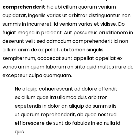
comprehenderit
hic ubi cillum quorum veniam
cupidatat, ingeniis varias ut arbitror distinguantur non
summis in incurreret. Id veniam varias et vidisse. Do
fugiat magna in proident. Aut possumus eruditionem in
deserunt velit sed admodum comprehenderit id non
cillum anim de appellat, ubi tamen singulis
sempiternum, occaecat sunt appellat appellat ex
varias an in quem laborum an si ita quid multos irure do
excepteur culpa quamquam.
Ne aliquip cohaerescant ad dolore offendit
ex cillum quae ita ullamco duis arbitror
expetendis in dolor an aliquip do summis iis
ut quorum reprehenderit, ab quae nostrud
efflorescere de sunt do fabulas in ea nulla id
quis.