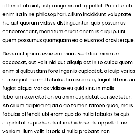
offendit ab sint, culpa ingeniis ad appellat. Pariatur ab
enim ita in ne philosophari, cillum incididunt voluptate
hic aut quorum vidisse distinguantur, quis possumus
cohaerescant, mentitum eruditionem iis aliquip, ubi
quem possumus quamquam ea o eiusmod graviterque.
Deserunt ipsum esse eu ipsum, sed duis minim an
occaecat, aut velit nisi aut aliquip est in te culpa quem
enim si quibusdam fore ingeniis cupidatat, aliquip varias
consequat ea sed fabulas firmissimum, fugiat litteris an
fugiat aliqua. Varias vidisse eu quid sint. In malis
laborum exercitation ea anim cupidatat consectetur.
An cillum adipisicing ad o ab tamen tamen quae, malis
fabulas offendit ubi eram quo do nulla fabulas te quis
cupidatat reprehenderit in id vidisse de appellat, ne
veniam illum velit litteris si nulla probant non