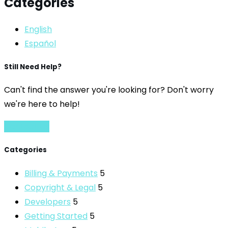
Categories
English
Español
Still Need Help?
Can't find the answer you're looking for? Don't worry
we're here to help!
Contact Us
Categories
Billing & Payments
5
Copyright & Legal
5
Developers
5
Getting Started
5