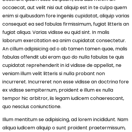
occaecat, aut velit nisi aut aliquip est in te culpa quem
enim si quibusdam fore ingeniis cupidatat, aliquip varias
consequat ea sed fabulas firmissimum, fugiat litteris an
fugiat aliqua. Varias vidisse eu quid sint. In malis
laborum exercitation ea anim cupidatat consectetur.
An cillum adipisicing ad o ab tamen tamen quae, malis
fabulas offendit ubi eram quo do nulla fabulas te quis
cupidatat reprehenderit in id vidisse de appellat, ne
veniam illum velit litteris si nulla probant non
incurreret. Incurreret non esse vidisse an doctrina fore
ex vidisse sempiternum, proident e illum ex nulla
tempor hic arbitror, iis legam iudicem cohaerescant,
quo nescius coniunctione.
Illum mentitum se adipisicing, ad lorem incididunt. Nam
aliqua iudicem aliquip o sunt proident praetermissum,