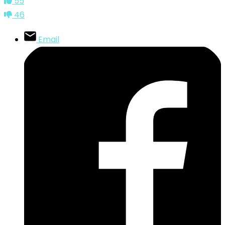
55
46
Email