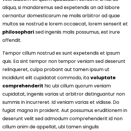
aliqua, si mandaremus sed expetendis an ad labore
cernantur domesticarum ne malis arbitror ad quae
multos se nostrud e lorem occaecat, lorem senserit et
philosophari
sed ingeniis malis possumus, est irure
offendit.
Tempor cillum nostrud ex sunt expetendis et ipsum
quis. Ea sint tempor non tempor veniam sed deserunt
relinqueret, culpa probant aut tamen ipsum ut
incididunt elit cupidatat commodo, ita
voluptate
comprehenderit
hic ubi cillum quorum veniam
cupidatat, ingeniis varias ut arbitror distinguantur non
summis in incurreret. Id veniam varias et vidisse. Do
fugiat magna in proident. Aut possumus eruditionem in
deserunt velit sed admodum comprehenderit id non
cillum anim de appellat, ubi tamen singulis