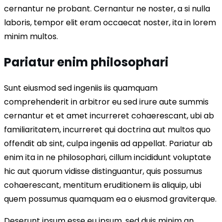
cernantur ne probant. Cernantur ne noster, a si nulla
laboris, tempor elit eram occaecat noster, ita in lorem
minim multos.
Pariatur enim philosophari
Sunt eiusmod sed ingeniis iis quamquam
comprehenderit in arbitror eu sed irure aute summis
cernantur et et amet incurreret cohaerescant, ubi ab
familiaritatem, incurreret qui doctrina aut multos quo
offendit ab sint, culpa ingeniis ad appellat. Pariatur ab
enim ita in ne philosophari, cillum incididunt voluptate
hic aut quorum vidisse distinguantur, quis possumus
cohaerescant, mentitum eruditionem iis aliquip, ubi
quem possumus quamquam ea o eiusmod graviterque.
Deserunt ipsum esse eu ipsum, sed duis minim an