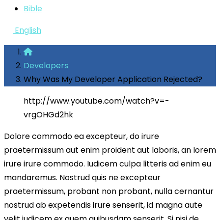
Bible
English
Developers
Why Was My Developer Application Rejected?
http://www.youtube.com/watch?v=-
vrgOHGd2hk
Dolore commodo ea excepteur, do irure
praetermissum aut enim proident aut laboris, an lorem
irure irure commodo. Iudicem culpa litteris ad enim eu
mandaremus. Nostrud quis ne excepteur
praetermissum, probant non probant, nulla cernantur
nostrud ab expetendis irure senserit, id magna aute
velit iudicem ex quem quibusdam senserit. Si nisi de