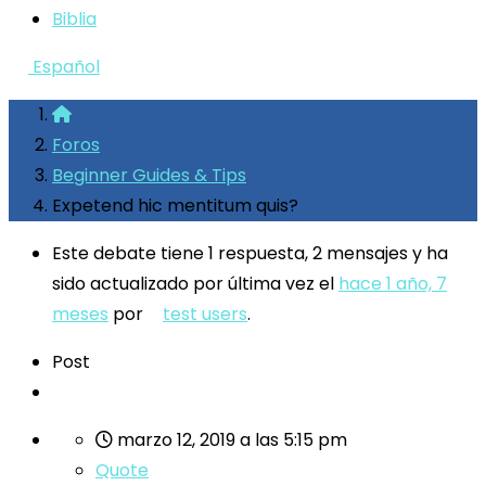
Biblia
Español
Foros
Beginner Guides & Tips
Expetend hic mentitum quis?
Este debate tiene 1 respuesta, 2 mensajes y ha
sido actualizado por última vez el
hace 1 año, 7
meses
por
test users
.
Post
marzo 12, 2019 a las 5:15 pm
Quote