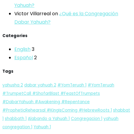
Yahuah?
Victor Villarreal
on
¿Qué es la Congregación
Dabar Yahuah?
Categories
English
3
Español
2
Tags
yahusha
2
dabar yahuah
2
#YomTeruah
1
#YomTeruah
#TrumpetCall #ShofarBlast #FeastOfTrumpets
#DabarYahuah #Awakening #Repentance
#PropheticRehearsal #KingIsComing #HebrewRoots
1
shabbat
1
shabbath
1
Alabando a Yahuah
1
Congregacion
1
yahuah
congregation
1
Yahuah
1