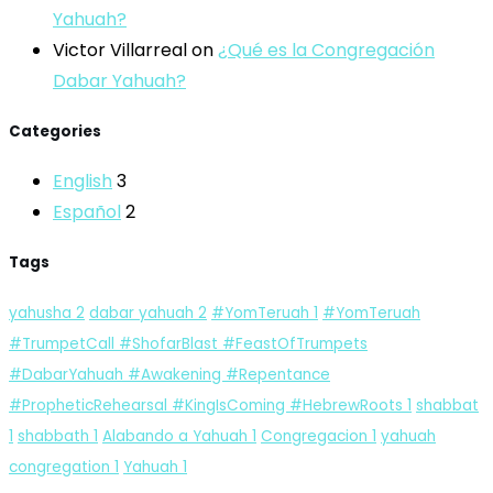
Yahuah?
Victor Villarreal
on
¿Qué es la Congregación
Dabar Yahuah?
Categories
English
3
Español
2
Tags
yahusha
2
dabar yahuah
2
#YomTeruah
1
#YomTeruah
#TrumpetCall #ShofarBlast #FeastOfTrumpets
#DabarYahuah #Awakening #Repentance
#PropheticRehearsal #KingIsComing #HebrewRoots
1
shabbat
1
shabbath
1
Alabando a Yahuah
1
Congregacion
1
yahuah
congregation
1
Yahuah
1